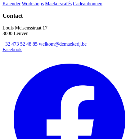
Kalender
Workshops
Maekerscafés
Cadeaubonnen
Contact
Louis Melsensstraat 17
3000 Leuven
+32 473 52 48 85
welkom@demaekerij.be
Facebook