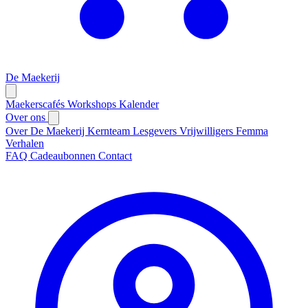
De Maekerij
Maekerscafés
Workshops
Kalender
Over ons
Over De Maekerij
Kernteam
Lesgevers
Vrijwilligers
Femma
Verhalen
FAQ
Cadeaubonnen
Contact