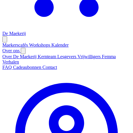
De Maekerij
Maekerscafés
Workshops
Kalender
Over ons
Over De Maekerij
Kernteam
Lesgevers
Vrijwilligers
Femma
Verhalen
FAQ
Cadeaubonnen
Contact