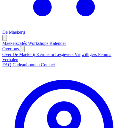
De Maekerij
Maekerscafés
Workshops
Kalender
Over ons
Over De Maekerij
Kernteam
Lesgevers
Vrijwilligers
Femma
Verhalen
FAQ
Cadeaubonnen
Contact