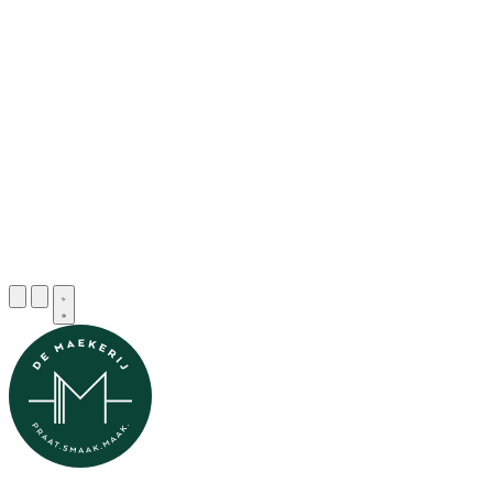
Vera
- Vrijwilliger workshops
Greet
- Vrijwilliger sinds 2023
Sarah