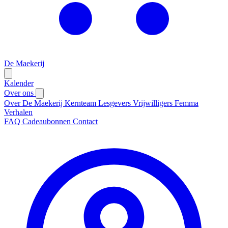
De Maekerij
Kalender
Over ons
Over De Maekerij
Kernteam
Lesgevers
Vrijwilligers
Femma
Verhalen
FAQ
Cadeaubonnen
Contact