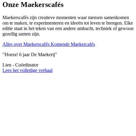
Onze Maekerscafés
Maekerscafés zijn creatieve momenten waar mensen samenkomen
om te maken, te experimenteren en ideeën tot leven te brengen. Elke
editie staat in het teken van een andere ambacht, techniek of gewoon
gezellig samen zijn.
Alles over Maekerscafés
Komende Maekercafés
"Hoera! 6 jaar De Maekerij"
Lien
- Coördinator
Lees het volledige verhaal
Karen en Arianne
- twee plantenmoeders in hart en nieren
Isabelle
- Vrijwilliger Maekerscafé